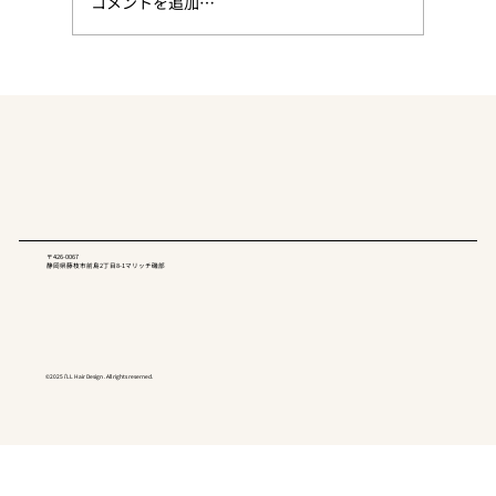
コメントを追加…
なぜアイルヘアデザインに行くと人生が
好転していくのか？
〒426-0067
静岡県藤枝市前島2丁目8-1マリッチ磯部
©︎2025 i’LL Hair Design . All rights reserned.